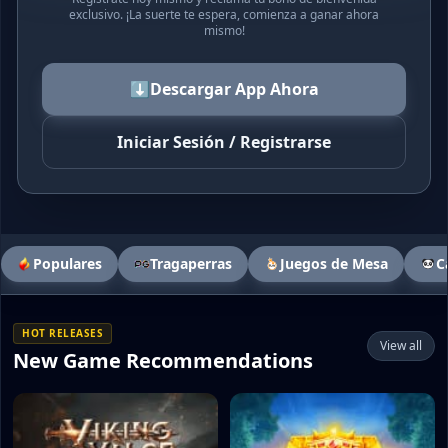
exclusivo. ¡La suerte te espera, comienza a ganar ahora
mismo!
⬇️
Descargar App Ahora
Iniciar Sesión / Registrarse
Populares
Tragaperras
Juegos de Mesa
C
HOT RELEASES
View all
New Game Recommendations