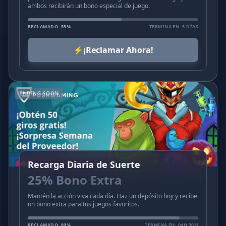
ambos recibirán un bono especial de juego.
RECLAMADO: 55%
TERMINA EN: 5 DÍAS
⚡
¡Reclamar Ahora!
ENDING SOON
Recarga Diaria de Suerte
25% Bono Extra
Mantén la acción viva cada día. Haz un depósito hoy y recibe
un bono extra para tus juegos favoritos.
RECLAMADO: 89%
TERMINA EN: 04H 30M