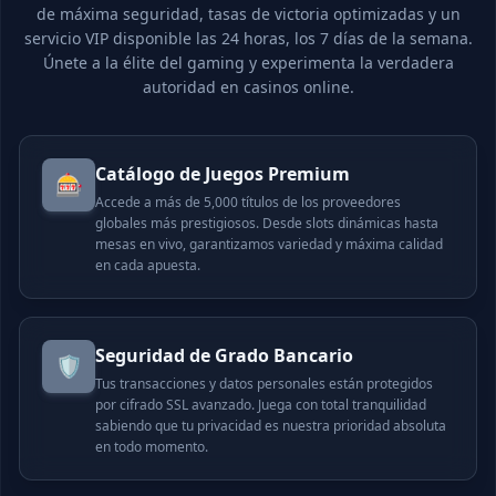
de máxima seguridad, tasas de victoria optimizadas y un
29/06/2026 Ferna*** pego el jackpot de 117,000 MXN 🚀
servicio VIP disponible las 24 horas, los 7 días de la semana.
29/06/2026 Die*** gano 10,000 MXN 💰
Únete a la élite del gaming y experimenta la verdadera
29/06/2026 Fernan*** pego el jackpot de 111,000 MXN 🎰
autoridad en casinos online.
29/06/2026 Cam*** pego el jackpot de 225,000 MXN 🚀
29/06/2026 Fernand*** retiro exitoso 6,400 MXN ✅
29/06/2026 Pauli*** recibio reembolso 100 MXN 💵
Catálogo de Juegos Premium
29/06/2026 Fernando*** gano 4,500 MXN 🔥
🎰
Accede a más de 5,000 títulos de los proveedores
29/06/2026 FernandoP*** retiro exitoso 13,500 MXN ✅
globales más prestigiosos. Desde slots dinámicas hasta
29/06/2026 Fernanda*** recibio reembolso 240 MXN 💵
mesas en vivo, garantizamos variedad y máxima calidad
29/06/2026 Ric*** recibio reembolso 120 MXN 🎊
en cada apuesta.
29/06/2026 Val*** recibio bono 1,700 MXN 🎁
29/06/2026 Lucia*** pego el jackpot de 191,000 MXN 🚀
29/06/2026 Mari*** retiro exitoso 3,800 MXN 💸
Seguridad de Grado Bancario
🛡️
29/06/2026 Mateo*** retiro exitoso 15,000 MXN ✅
Tus transacciones y datos personales están protegidos
29/06/2026 Dian*** pego el jackpot de 66,000 MXN 🚀
por cifrado SSL avanzado. Juega con total tranquilidad
29/06/2026 Vale*** pego el jackpot de 144,000 MXN 💥
sabiendo que tu privacidad es nuestra prioridad absoluta
29/06/2026 Maria*** pego el jackpot de 102,000 MXN 🎰
en todo momento.
29/06/2026 FernandoR*** recibio reembolso 1,260 MXN 