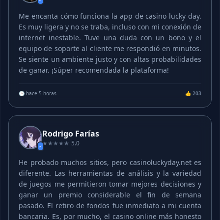
Me encanta cómo funciona la app de casino lucky day.
Es muy ligera y no se traba, incluso con mi conexión de
internet inestable. Tuve una duda con un bono y el
equipo de soporte al cliente me respondió en minutos.
Se siente un ambiente justo y con altas probabilidades
de ganar. ¡Súper recomendada la plataforma!
🕒 hace 5 horas
👍 203
Rodrigo Farías
★★★★★
5.0
✓
He probado muchos sitios, pero casinoluckyday.net es
diferente. Las herramientas de análisis y la variedad
de juegos me permitieron tomar mejores decisiones y
ganar un premio considerable el fin de semana
pasado. El retiro de fondos fue inmediato a mi cuenta
bancaria. Es, por mucho, el casino online más honesto