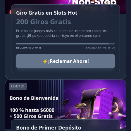
Giro Gratis en Slots Hot
200 Giros Gratis
Prueba los juegos más calientes del momento con giros
gratis. ¡El jackpot podría ser tuyo en el próximo spin!
RECLAMADO: 94%
TERMINA EN: 08:15:00
⚡
¡Reclamar Ahora!
LIMITED
Bono de Primer Depósito