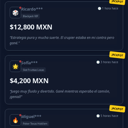
JACKPOT
Ricardo***
🕒 1 hora hace
🎲
Blackjack VIP
$12,800 MXN
“Estrategia pura y mucha suerte. El crupier estaba en mi contra pero
gané.”
JACKPOT
Sofía***
🕒 3 horas hace
🌟
Slot Frutitas Locas
$4,200 MXN
“Juego muy fluido y divertido. Gané mientras esperaba el camión,
¡genial!”
JACKPOT
Miguel***
🕒 5 horas hace
🔥
Poker Texas Hold'em