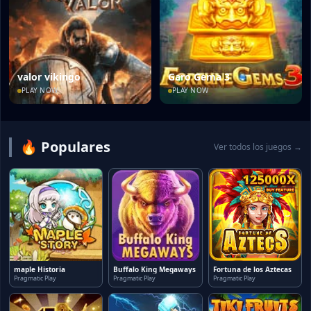
valor vikingo
Garo Gema 3
PLAY NOW
PLAY NOW
🔥 Populares
Ver todos los juegos →
maple Historia
Buffalo King Megaways
Fortuna de los Aztecas
Pragmatic Play
Pragmatic Play
Pragmatic Play