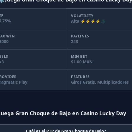
TP
VOLATILITY
6.75%
Alta ⚡⚡⚡⚡🌑
AX WIN
PAYLINES
8000
243
EELS
MIN BET
x3
$1.00 MXN
ROVIDER
FEATURES
ragmatic Play
Giros Gratis, Multiplicadores
Juega Gran Choque de Bajo en Casino Lucky Day
¿Cuál es el RTP de Gran Choque de Bajo?