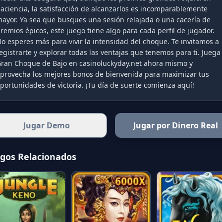
aciencia, la satisfacción de alcanzarlos es incomparablemente
ayor. Ya sea que busques una sesión relajada o una cacería de
remios épicos, este juego tiene algo para cada perfil de jugador.
o esperes más para vivir la intensidad del choque. Te invitamos a
egistrarte y explorar todas las ventajas que tenemos para ti. Juega
ran Choque de Bajo en casinoluckyday.net ahora mismo y
provecha los mejores bonos de bienvenida para maximizar tus
portunidades de victoria. ¡Tu día de suerte comienza aquí!
Jugar Demo
Jugar por Dinero Real
gos Relacionados