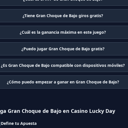
¿Tiene Gran Choque de Bajo giros gratis?
¿Cuál es la ganancia máxima en este juego?
¿Puedo jugar Gran Choque de Bajo gratis?
¿Es Gran Choque de Bajo compatible con dispositivos móviles?
¿Cómo puedo empezar a ganar en Gran Choque de Bajo?
ga Gran Choque de Bajo en Casino Lucky Day
Define tu Apuesta