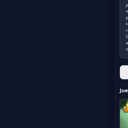
p
m
p
N
r
G
a
o
Jue