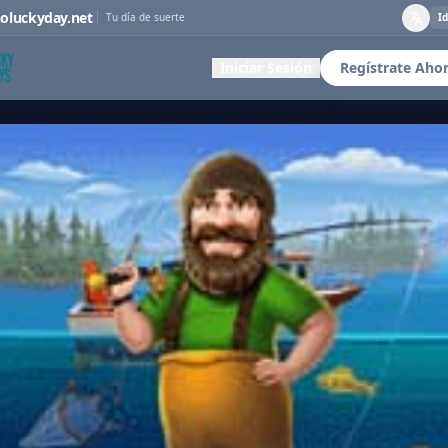
noluckyday.net
Tu día de suerte
I
Iniciar Sesión
Regístrate Aho