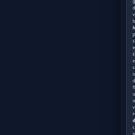
g
d
v
b
l
p
s
e
E
e
s
i
d
f
u
o
v
H
d
c
m