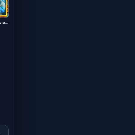
Señores Salvajes Compra de Bonificación
y