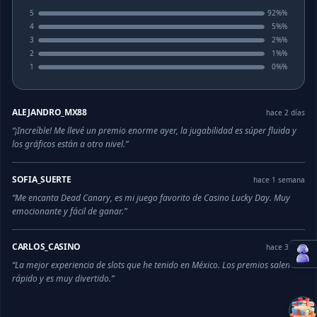
5
92%%
4
5%%
3
2%%
2
1%%
1
0%%
ALEJANDRO_MX88
hace 2 días
“¡Increíble! Me llevé un premio enorme ayer, la jugabilidad es súper fluida y
los gráficos están a otro nivel.”
SOFIA_SUERTE
hace 1 semana
“Me encanta Dead Canary, es mi juego favorito de Casino Lucky Day. Muy
emocionante y fácil de ganar.”
CARLOS_CASINO
hace 3 días
“La mejor experiencia de slots que he tenido en México. Los premios salen
rápido y es muy divertido.”