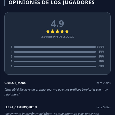
OPINIONES DE LOS JUGADORES
4.9
⭐⭐⭐⭐⭐
2,840 RESEÑAS DE USUARIOS
5
92%%
4
5%%
3
2%%
2
1%%
1
0%%
CARLOS_MX88
hace 2 días
“¡Increíble! Me llevé un premio enorme ayer, los gráficos tropicales son muy
relajantes.”
LUISA_CASINOQUEEN
hace 5 días
“Me encanta la mecánica del tótem, es muy dinámica y los pagos son