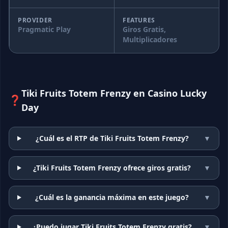
PROVIDER
FEATURES
Pragmatic Play
Giros Gratis,
Multiplicadores
Tiki Fruits Totem Frenzy en Casino Lucky
❓
Day
¿Cuál es el RTP de Tiki Fruits Totem Frenzy?
▼
¿Tiki Fruits Totem Frenzy ofrece giros gratis?
▼
¿Cuál es la ganancia máxima en este juego?
▼
¿Puedo jugar Tiki Fruits Totem Frenzy gratis?
▼