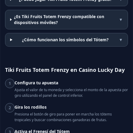
¿Es Tiki Fruits Totem Frenzy compatible con
▼
dispositivos móviles?
¿Cómo funcionan los símbolos del Tótem?
▼
Tiki Fruits Totem Frenzy en Casino Lucky Day
Configura tu apuesta
1
Ajusta el valor de tu moneda y selecciona el monto de la apuesta por
giro utilizando el panel de control inferior.
Gira los rodillos
2
Presiona el botón de giro para poner en marcha los tótems
tropicales y buscar combinaciones ganadoras de frutas.
Activa el Frenesí del Tótem
3