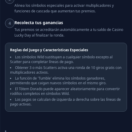
Alinea los símbolos especiales para activar multiplicadores y
funciones de cascada que aumentan tus premios.
Recolecta tus ganancias
4
Tus premios se acreditarán automáticamente a tu saldo de Casino
Lucky Day al finalizar la ronda.
Reglas del Juego y Características Especiales
Los símbolos Wild sustituyen a cualquier símbolo excepto al
Scatter para completar líneas de pago.
Obtener 3 o más Scatters activa una ronda de 10 giros gratis con
multiplicadores activos.
La función de 'Tumble' elimina los símbolos ganadores,
permitiendo que caigan nuevos símbolos en el mismo giro.
El Tótem Dorado puede aparecer aleatoriamente para convertir
rodillos completos en símbolos Wild.
Los pagos se calculan de izquierda a derecha sobre las líneas de
pago activas.